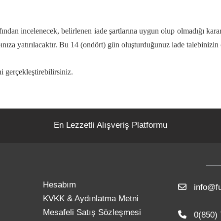
afından incelenecek, belirlenen iade şartlarına uygun olup olmadığı karar
nıza yatırılacaktır. Bu 14 (ondört) gün oluşturduğunuz iade talebinizin 
i gerçekleştirebilirsiniz.
En Lezzetli Alışveriş Platformu
Hesabım
info@fu
KVKK & Aydınlatma Metni
Mesafeli Satış Sözleşmesi
0(850) 