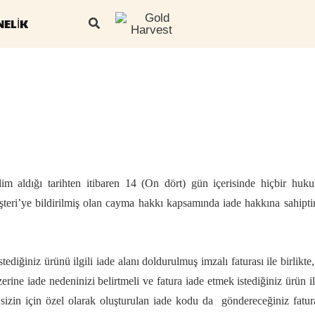
ELİK
slim aldığı tarihten itibaren 14 (On dört) gün içerisinde hiçbir hu
teri’ye bildirilmiş olan cayma hakkı kapsamında iade hakkına sahiptir.
iğiniz ürünü ilgili iade alanı doldurulmuş imzalı faturası ile birlikte,
rine iade nedeninizi belirtmeli ve fatura iade etmek istediğiniz ürün i
e sizin için özel olarak oluşturulan iade kodu da göndereceğiniz fatu