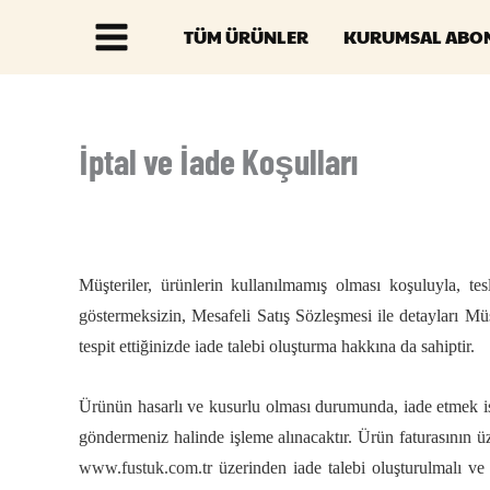
İçeriğe
TÜM ÜRÜNLER
KURUMSAL ABON
atla
Main
Menu
İptal ve İade Koşulları
Müşteriler, ürünlerin kullanılmamış olması koşuluyla, te
göstermeksizin, Mesafeli Satış Sözleşmesi ile detayları Müş
tespit ettiğinizde iade talebi oluşturma hakkına da sahiptir.
Ürünün hasarlı ve kusurlu olması durumunda, iade etmek isted
göndermeniz halinde işleme alınacaktır. Ürün faturasının üze
www.fustuk.com
.tr üzerinden iade talebi oluşturulmalı v