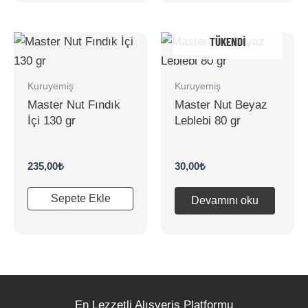
TÜKENDI
Kuruyemiş
Kuruyemiş
Master Nut Fındık
Master Nut Beyaz
İçi 130 gr
Leblebi 80 gr
235,00
₺
30,00
₺
Sepete Ekle
Devamını oku
En Lezzetli Alışveriş Platformu