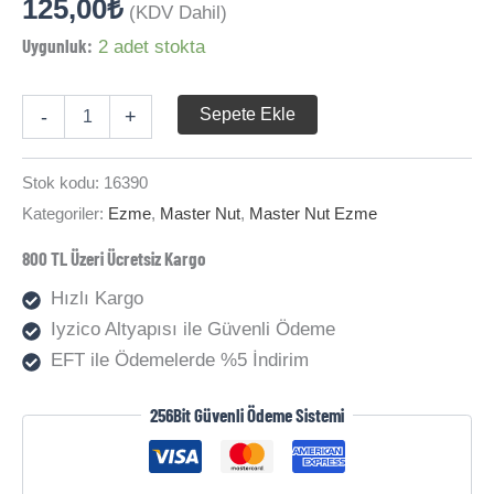
125,00
₺
(KDV Dahil)
Uygunluk:
2 adet stokta
Master
Sepete Ekle
-
+
Nut
Yer
Fıstığı
Stok kodu:
16390
Ezmesi
Kategoriler:
Ezme
,
Master Nut
,
Master Nut Ezme
300gr
adet
800 TL Üzeri Ücretsiz Kargo
Hızlı Kargo
Iyzico Altyapısı ile Güvenli Ödeme
EFT ile Ödemelerde %5 İndirim
256Bit Güvenli Ödeme Sistemi