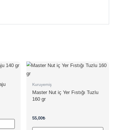
aju
Kuruyemiş
Master Nut iç Yer Fıstığı Tuzlu
160 gr
55,00
₺