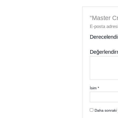
“Master Cr
E-posta adres
Derecelend
Değerlendi
İsim
*
Daha sonraki 