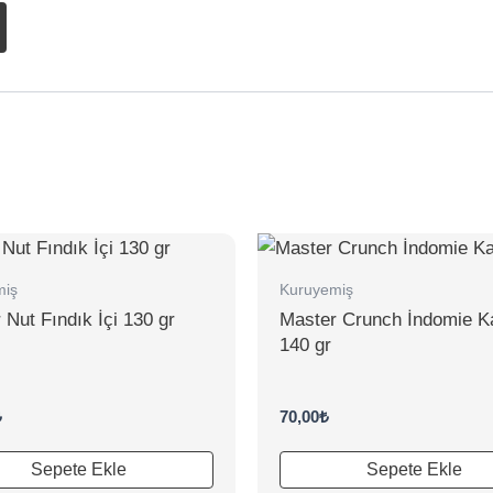
miş
Kuruyemiş
 Nut Fındık İçi 130 gr
Master Crunch İndomie K
140 gr
₺
70,00
₺
Sepete Ekle
Sepete Ekle