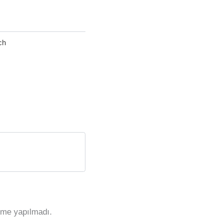
ch
rme yapılmadı.