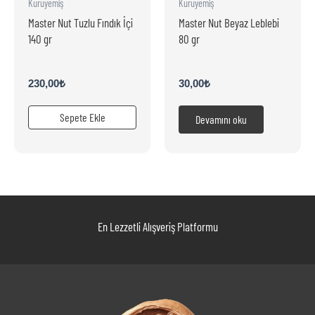
Kuruyemiş
Kuruyemiş
Master Nut Tuzlu Fındık İçi
Master Nut Beyaz Leblebi
140 gr
80 gr
230,00
₺
30,00
₺
Sepete Ekle
Devamını oku
En Lezzetli Alışveriş Platformu